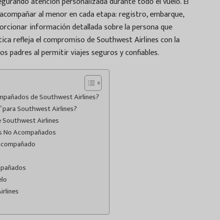
egurando atención personalizada durante todo el vuelo. El
acompañar al menor en cada etapa: registro, embarque,
porcionar información detallada sobre la persona que
lítica refleja el compromiso de Southwest Airlines con la
los padres al permitir viajes seguros y confiables.
ompañados de Southwest Airlines?
 para Southwest Airlines?
e Southwest Airlines
res No Acompañados
 acompañado
ompañados
elo
irlines