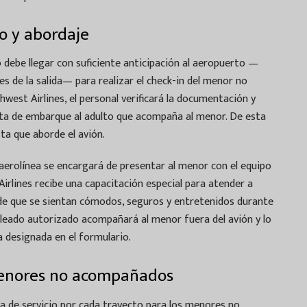
o y abordaje
o debe llegar con suficiente anticipación al aeropuerto —
 de la salida— para realizar el check-in del menor no
est Airlines, el personal verificará la documentación y
rta de embarque al adulto que acompaña al menor. De esta
ta que aborde el avión.
a aerolínea se encargará de presentar al menor con el equipo
Airlines recibe una capacitación especial para atender a
 de que se sientan cómodos, seguros y entretenidos durante
mpleado autorizado acompañará al menor fuera del avión y lo
 designada en el formulario.
 menores no acompañados
ja de servicio por cada trayecto para los menores no