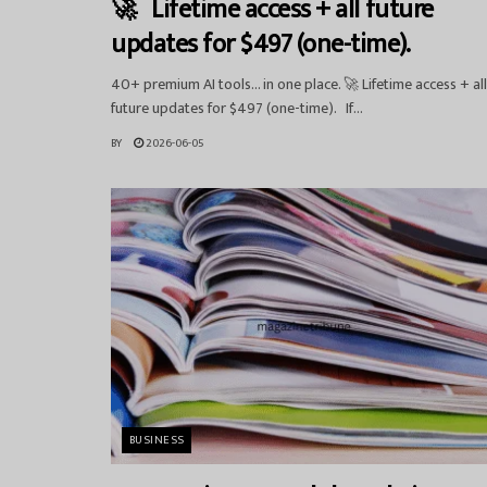
🚀 Lifetime access + all future
updates for $497 (one-time).
40+ premium AI tools… in one place. 🚀 Lifetime access + all
future updates for $497 (one-time). If...
BY
2026-06-05
BUSINESS