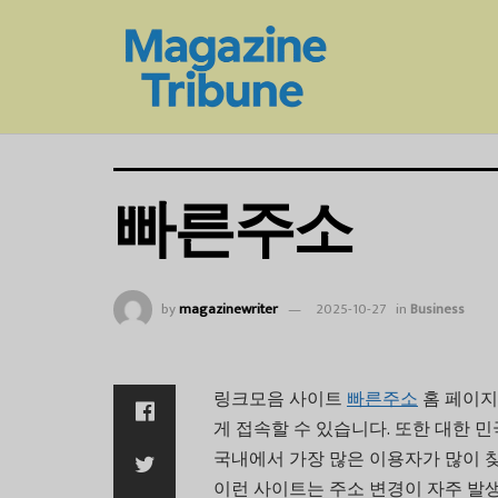
빠른주소
by
magazinewriter
2025-10-27
in
Business
링크모음
사이트
빠른주소
홈
페이지
.
게
접속할
수
있습니다
또한
대한
민
국내에서
가장
많은
이용자가
많이
이런
사이트는
주소
변경이
자주
발