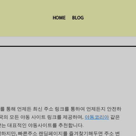
HOME
BLOG
를
통해
언제든
최신
주소
링크를
통하여
언제든지
안전하
국의
모든
야동
사이트
링크를
제공하며
,
야동코리아
같은
.
찾는
대표적인
야동사이트를
추천합니다
, 빠른주소
생하지만
랜딩페이지
를
즐겨찾기해두면
주소
변